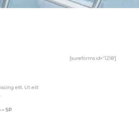
[sureforms id=’1218′]
ing elit. Ut elit
.
o – SP