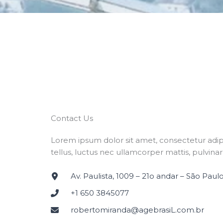
Contact Us​
Lorem ipsum dolor sit amet, consectetur adipisc
tellus, luctus nec ullamcorper mattis, pulvinar
Av. Paulista, 1009 – 21o andar – São Paul
+1 650 3845077
robertomiranda@agebrasiL.com.br